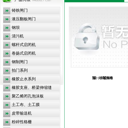
铸铁闸门
液压翻板闸门
钢坝
清污机
螺杆式启闭机
卷扬式启闭机
钢制闸门
拍门系列
閽㈠埗闂搁棬
橡胶止水系列
橡胶支座、桥梁伸缩缝
聚乙烯闭孔泡沫板
土工布、土工膜
皮带输送机
粉碎性格栅